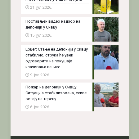
21. јул 2026.
Постављен видео надзор на
депонији у Сивцу
15. јул 2026.
Ерцег: Стање на депонији у Сивцу
стабилно, струка ће увек
одговорити на покушаје
изазивања панике
9. јул 2026.
Пожар на депонији у Сивцу:
Ситуација стабилизована, екипе
остају на терену
6. јул 2026.