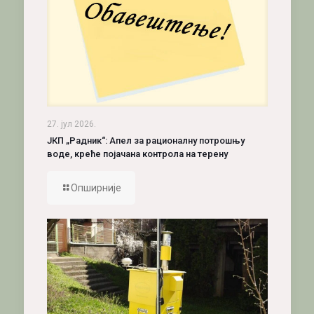
27. јул 2026.
ЈКП „Радник“: Апел за рационалну потрошњу
воде, креће појачана контрола на терену
Опширније