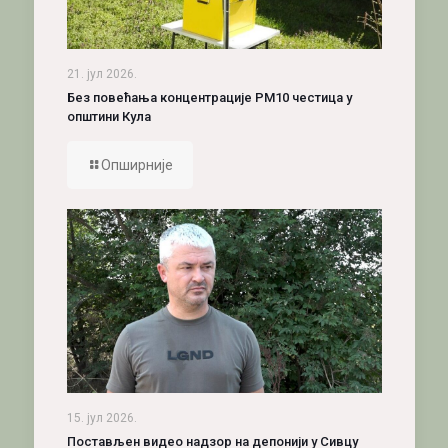
21. јул 2026.
Без повећања концентрације PM10 честица у
општини Кула
Опширније
15. јул 2026.
Постављен видео надзор на депонији у Сивцу