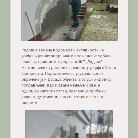
Редовна замена водомера и активности на
уређењу јавних површина и ове недеље су били
један од приоритета радника ЈКП „Радник“.
Настављени су радови на реконструкцији објекта
изворишта. Поред кречења унутрашњости,
окречена је и фасада објекта, а олуци и кров су
поправљени. Као и сваке недеље и ове је
одношен кабасти отпад, уређено је гробље и
капела где је извршена контрола и замена
расвете.