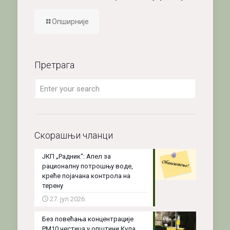
Опширније
Претрага
Скорашњи чланци
ЈКП „Радник“: Апел за
рационалну потрошњу воде,
креће појачана контрола на
терену
27. јул 2026.
Без повећања концентрације
PM10 честица у општини Кула