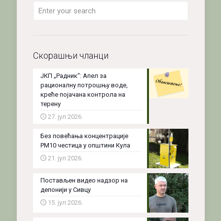
Скорашњи чланци
ЈКП „Радник“: Апел за
рационалну потрошњу воде,
креће појачана контрола на
терену
27. јул 2026.
Без повећања концентрације
PM10 честица у општини Кула
21. јул 2026.
Постављен видео надзор на
депонији у Сивцу
15. јул 2026.