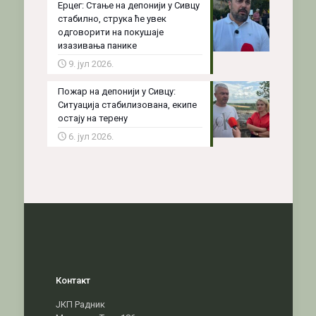
Ерцег: Стање на депонији у Сивцу
стабилно, струка ће увек
одговорити на покушаје
изазивања панике
9. јул 2026.
Пожар на депонији у Сивцу:
Ситуација стабилизована, екипе
остају на терену
6. јул 2026.
Контакт
ЈКП Радник