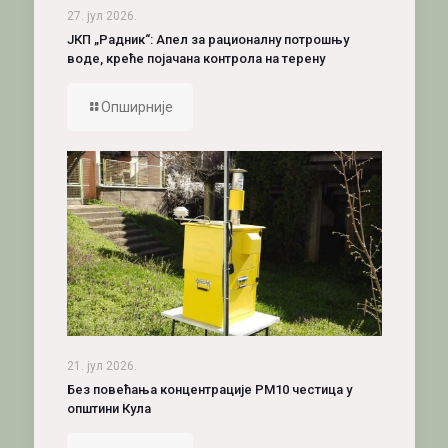
27. јул 2026.
ЈКП „Радник“: Апел за рационалну потрошњу
воде, креће појачана контрола на терену
Опширније
21. јул 2026.
Без повећања концентрације PM10 честица у
општини Кула