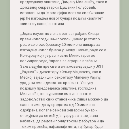
председнику општине, Дамјану Миљанићу, тако и
државној секретарки Душанки Голубовић,
истакавши да је ово сјајна вест за све Сивчане
јер ће изградња новог бунара подићи квалитет
живота у нашој општини:
,,Једна изузетно лепа вест за грађане Сивца,
прави новогодишњи поклон. Данас је стигло
решење о одобравању 20 милиона динара за
изградњу новог бунара у Сивцу. Наиме, ради се о
Конкурсу који је расписало Министарство
пољопривреде, Управа за аграрна плаћања.
Захваљујући пре свега ангажовању људи у ЈКП
,,Радник“ и директору Жељку Маџареву, као и
Месној заједници и секретару Миленку Рајићу,
урадили смо адекватан пројекат. Уз пуну
подршку председника општине, господина
Миљанића, конкурисали смо и на опште
задовољство свих становника Сивца можемо да
саопштимо да су средства од 20 милиона
одобрена, копаће се нови реверсни бунар и
очекујемо да се већ у јануару распише јавна
набавка, да радови почну током фебруара и да
током пролећа, најкасније лета, тај бунар буде