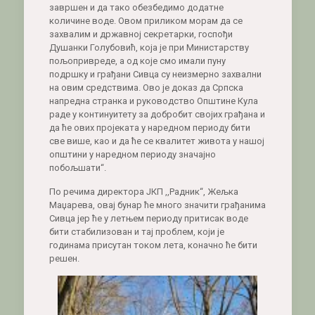
завршен и да тако обезбедимо додатне
количине воде. Овом приликом морам да се
захвалим и државној секретарки, госпођи
Душанки Голубовић, која је при Министарству
пољопривреде, а од које смо имали пуну
подршку и грађани Сивца су неизмерно захвални
на овим средствима. Ово је доказ да Српска
напредна странка и руководство Општине Кула
раде у континуитету за добробит својих грађана и
да ће ових пројеката у наредном периоду бити
све више, као и да ће се квалитет живота у нашој
општини у наредном периоду значајно
побољшати“.
По речима директора ЈКП ,,Радник“, Жељка
Маџарева, овај бунар ће много значити грађанима
Сивца јер ће у летњем периоду притисак воде
бити стабилизован и тај проблем, који је
годинама присутан током лета, коначно ће бити
решен.