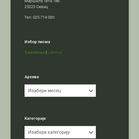
Маршала Тита 186
25223 Сивац
Тел: 025 714 030
Избор писма
Ћирилица
|
Latinica
Архива
Архива
Категорије
Категорије