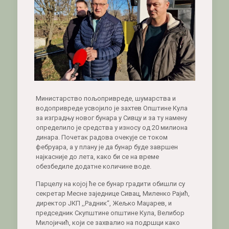
Министарство пољопривреде, шумарства и
водопривреде усвојило је захтев Општине Кула
за изградњу новог бунара у Сивцу и за ту намену
определило је средства у износу од 20 милиона
динара. Почетак радова очекује се током
фебруара, а у плану је да бунар буде завршен
најкасније до лета, како би се на време
обезбедиле додатне количине воде.
Парцелу на којој ће се бунар градити обишли су
секретар Месне заједнице Сивац, Миленко Рајић,
директор ЈКП ,,Радник“, Жељко Маџарев, и
председник Скупштине општине Кула, Велибор
Милојичић, који се захвалио на подршци како