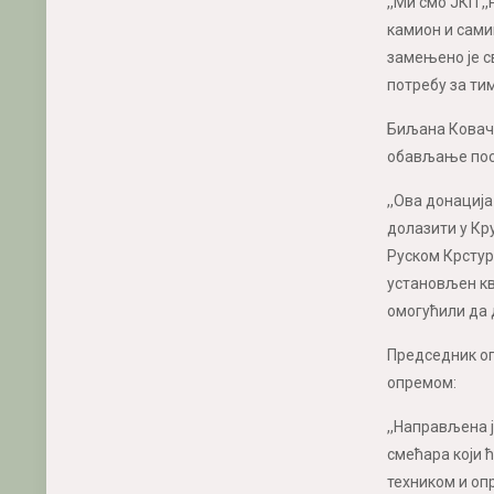
,,Ми смо ЈКП 
камион и сами
замењено је св
потребу за ти
Биљана Коваче
обављање пос
,,Ова донациј
долазити у Кр
Руском Крстуру
установљен кв
омогућили да 
Председник опш
опремом:
,,Направљена ј
смећара који ћ
техником и оп