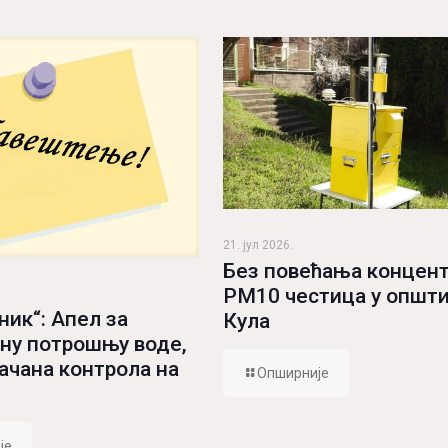
21. јул 2026.
Без повећања концент
PM10 честица у општ
ник“: Апел за
Кула
ну потрошњу воде,
јачана контрола на
Опширније
је