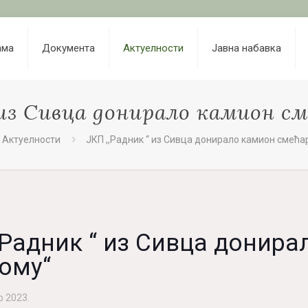
ама
Документа
Актуелности
Јавна набавка
 из Сивца донирало камион см
Актуелности
ЈКП ,,Радник “ из Сивца донирало камион смећар
,Радник “ из Сивца донир
кому“
р 2023.