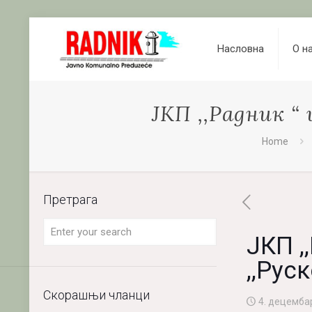
Насловна
О н
ЈКП ,,Радник “
Home
Претрага
ЈКП ,
,,Рус
Скорашњи чланци
4. децемба