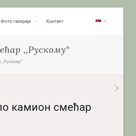
Фото галерија
Контакт
ећар ,,Рускому“
 ,,Рускому“
ало камион смећар