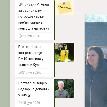
ЈКП „Радник“: Апел
за рационалну
потрошњу воде,
креће појачана
контрола на терену
27. јул 2026.
Без повећања
концентрације
PM10 честица у
општини Кула
21. јул 2026.
Постављен видео
надзор на депонији
у Сивцу
15. јул 2026.