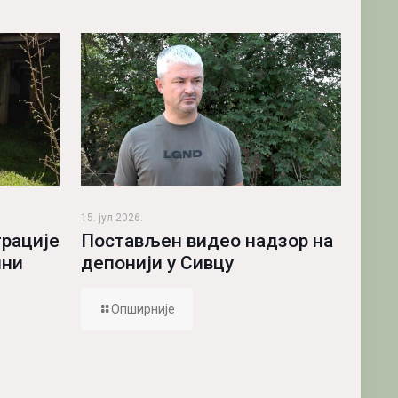
15. јул 2026.
Постављен видео надзор на
рације
депонији у Сивцу
ини
Опширније