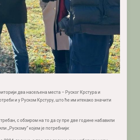
ериторији два насељена места – Руског Крстура и
отреби и у Руском Крстуру, што ће им итекако значити
отребан, с обзиром на то да су пре две године набавили
ли ,,Рускому“ којем је потребнији: