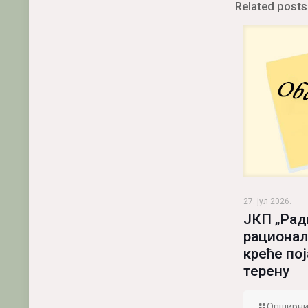
Related posts
27. јул 2026.
ЈКП „Рад
рационал
креће по
терену
Опширни