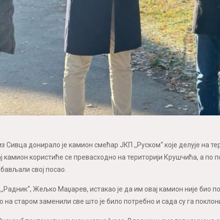
из Сивца донирало је камион смећар ЈКП ,,Руском“ које делује на т
ј камион користиће се превасходно на територији Крушчића, а по п
обављали свој посао.
,,Радник“, Жељко Маџарев, истакао је да им овај камион није био п
ко на старом заменили све што је било потребно и сада су га поклони