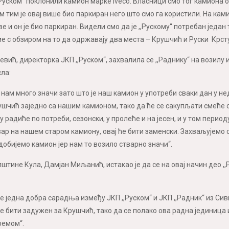
,,Руском“ поклонили камион марке Iveco. Власници смо тог камиона 
м тим је овај више био паркиран него што смо га користили. На ка
е и он је био паркиран. Видели смо да је ,,Рускому“ потребан један
ме с обзиром на то да одржавају два места – Крушчић и Руски Крсту
вић, директорка ЈКП ,,Руском“, захвалила се ,,Раднику“ на возилу 
ла:
а нам много значи зато што је наш камион у употреби сваки дан у 
ушчић заједно са нашим камионом, тако да ће се сакупљати смеће с
 радиће по потреби, сезонски, у пролеће и на јесен, и у том период
ар на нашем старом камиону, овај ће бити заменски. Захваљујемо с
добијемо камион јер нам то возило стварно значи“.
тине Кула, Дамјан Миљанић, истакао је да се на овај начин део ,,Р
е једна добра сарадња између ЈКП ,,Руском“ и ЈКП ,,Радник“ из Сив
е бити задужен за Крушчић, тако да се полако ова радна јединица и
ремом“.