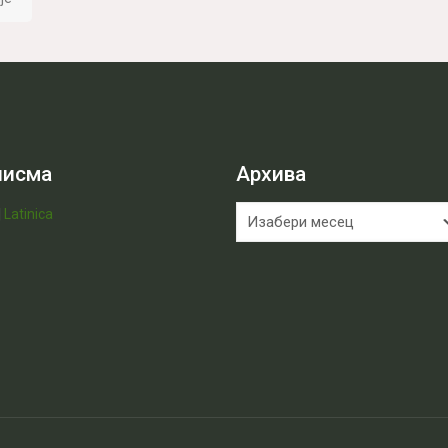
писма
Архива
Архива
|
Latinica