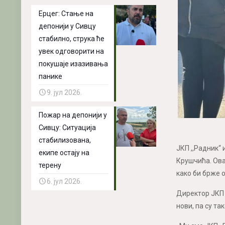
Ерцег: Стање на
депонији у Сивцу
стабилно, струка ће
увек одговорити на
покушаје изазивања
панике
9. јул 2026.
Пожар на депонији у
Сивцу: Ситуација
стабилизована,
ЈКП ,,Радник“ 
екипе остају на
Крушчића. Ова
терену
како би брже 
6. јул 2026.
Директор ЈКП 
нови, па су та