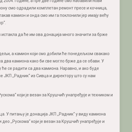
од 2004. године, а пре две године смо набавили нови
миону смо одрадили комплетан ремонт пресе и кочница,
 такав камион и онда смо им га поклонили јер имају већу
р“.
и истакла да ће им ова донација много значити за брже
недељи, а камион који смо добили ће понедељком свакако
а два камиона како би све могло брже да се обави. У
у ће се радити са два камиона. Наравно, и ако буде
е ЈКП ,,Радник“ из Сивца и директору што су нам
ускома“ који је везан за Крушчић унапређује и техником и
ца. У питању је донација ЈКП ,,Радник“ у виду камиона
 део ,,Рускома“ који је везан за Крушчић унапређује и