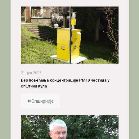
21. јул 2026.
Без повећања концентрације PM10 честица у
општини Кула
Опширније