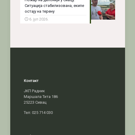
Ситуација стабилизована, екипе
остају на терену
6. јул 2026.
Контакт
ЈКП Радник
Маршала Тита 186
25223 Сивац
Тел: 025 714 030