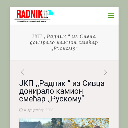
ЈКП ,,Радник “ из Сивца
донирало камион смећар
,,Рускому“
ЈКП ,,Радник “ из Сивца
донирало камион
смећар ,,Рускому“
4. децембар 2023.