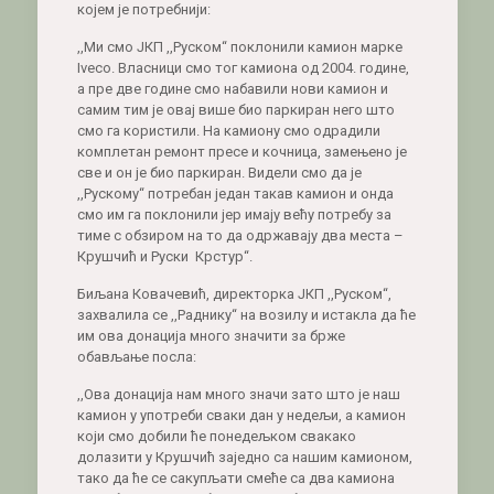
којем је потребнији:
,,Ми смо ЈКП ,,Руском“ поклонили камион марке
Iveco. Власници смо тог камиона од 2004. године,
а пре две године смо набавили нови камион и
самим тим је овај више био паркиран него што
смо га користили. На камиону смо одрадили
комплетан ремонт пресе и кочница, замењено је
све и он је био паркиран. Видели смо да је
,,Рускому“ потребан један такав камион и онда
смо им га поклонили јер имају већу потребу за
тиме с обзиром на то да одржавају два места –
Крушчић и Руски Крстур“.
Биљана Ковачевић, директорка ЈКП ,,Руском“,
захвалила се ,,Раднику“ на возилу и истакла да ће
им ова донација много значити за брже
обављање посла:
,,Ова донација нам много значи зато што је наш
камион у употреби сваки дан у недељи, а камион
који смо добили ће понедељком свакако
долазити у Крушчић заједно са нашим камионом,
тако да ће се сакупљати смеће са два камиона