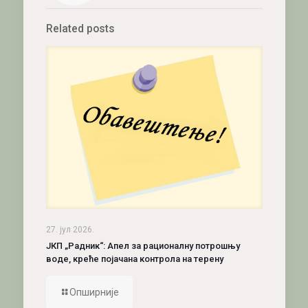
Related posts
27. јул 2026.
ЈКП „Радник“: Апел за рационалну потрошњу
воде, креће појачана контрола на терену
Опширније