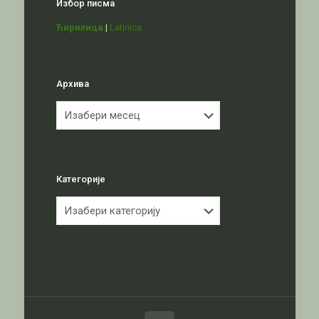
Избор писма
Ћирилица
|
Latinica
Архива
Архива
Категорије
Категорије