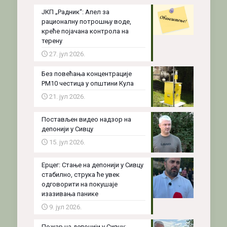
ЈКП „Радник“: Апел за
рационалну потрошњу воде,
креће појачана контрола на
терену
27. јул 2026.
Без повећања концентрације
PM10 честица у општини Кула
21. јул 2026.
Постављен видео надзор на
депонији у Сивцу
15. јул 2026.
Ерцег: Стање на депонији у Сивцу
стабилно, струка ће увек
одговорити на покушаје
изазивања панике
9. јул 2026.
Пожар на депонији у Сивцу: