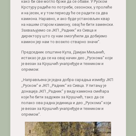
како би све могло брже да се обави. У Руском
Крстуру радиће по потреби, сезонски, у пролеће
и на јесен, и у том периоду ће се радити са два
камиона. Наравно, и ако буде установљен квар
на нашем старом камиону, овај ће бити заменски.
Захваљујемо се ЈКП ,,Радник“ из Сивца и
директору што су нам омогућили да добијемо
камион јер нам то возило стварно значи“.
Председник општине Кула, Дамјан Миљанић,
истакао је да се на овај начин део ,,Рускома“ који
је везан за Крушчић унапређује и техником и
опремом:
,,Направљена је једна добра сарадња између ЈКП
,,Руском“ и ЈКП ,,Радник“ из Сивца. У питању је
донација ЈКП ,,Радник“ у виду камиона смећара
који ће бити задужен за Крушчић, тако да се
полако ова радна јединица и део ,,Рускома“ који
је везан за Крушчић унапређује и техником и
опремом“.