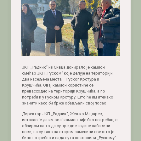
ЈКП ,,Радник“ из Сивца донирало је камион
смећар ЈКП ,,Руском“ које делује на територији
два насељена места – Руског Крстура и
Крушчића. Овај камион користиће се
превасходно на територији Крушчића, а по
потреби и у Руском Крстуру, што ће им итекако
значити како би брже обављали свој посао.
Директор ЈКП ,,Радник“, Жељко Маџарев,
истакао је да им овај камион није био потребан, с
обзиром на то да су пре две године набавили
нови, па су тако на старом заменили све што је
било потребно и сада су га поклонили ,,Рускому“