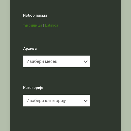
Избор писма
Ћирилица
|
Latinica
Архива
Архива
Категорије
Категорије