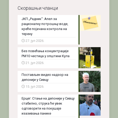
Скорашњи чланци
ЈКП „Радник“: Апел за
рационалну потрошњу воде,
креће појачана контрола на
терену
27. јул 2026.
Без повећања концентрације
PM10 честица у општини Кула
21. јул 2026.
Постављен видео надзор на
депонији у Сивцу
15. јул 2026.
Ерцег: Стање на депонији у Сивцу
стабилно, струка ће увек
одговорити на покушаје
изазивања панике