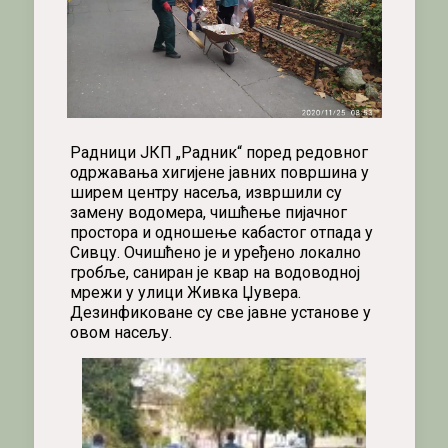
Радници ЈКП „Радник“ поред редовног
одржавања хигијене јавних површина у
ширем центру насеља, извршили су
замену водомера, чишћење пијачног
простора и одношење кабастог отпада у
Сивцу. Очишћено је и уређено локално
гробље, саниран је квар на водоводној
мрежи у улици Живка Џувера.
Дезинфиковане су све јавне установе у
овом насељу.