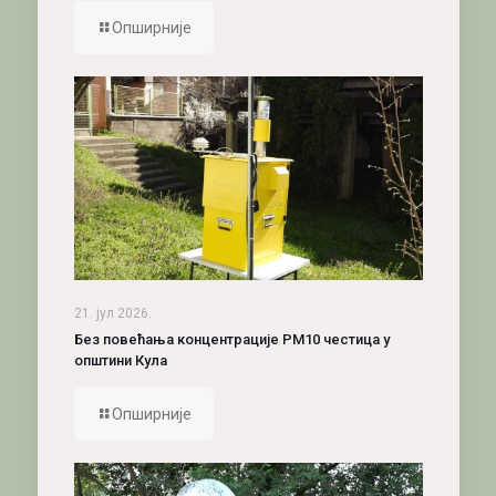
Опширније
21. јул 2026.
Без повећања концентрације PM10 честица у
општини Кула
Опширније