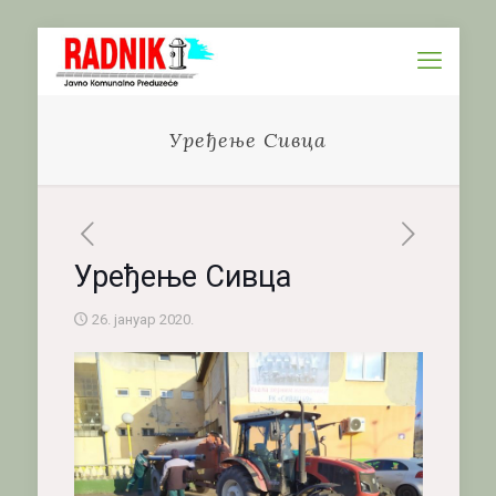
Уређење Сивца
Уређење Сивца
26. јануар 2020.