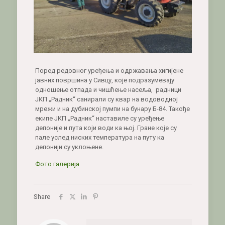
Поред редовног уређења и одржавања хигијене
јавних површина у Сивцу, које подразумевају
одношење отпада и чишћење насеља, радници
ЈКП „Радник“ санирали су квар на водоводној
мрежи и на дубинској пумпи на бунару Б-84. Такође
екипе ЈКП „Радник“ наставиле су уређење
депоније и пута који води ка њој. Гране које су
пале услед ниских температура на путу ка
депонији су уклоњене.
Фото галерија
Share