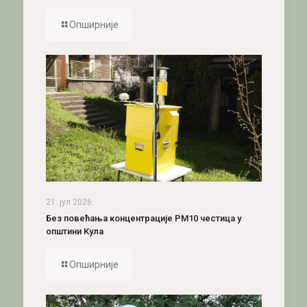
Опширније
21. јул 2026.
Без повећања концентрације PM10 честица у
општини Кула
Опширније