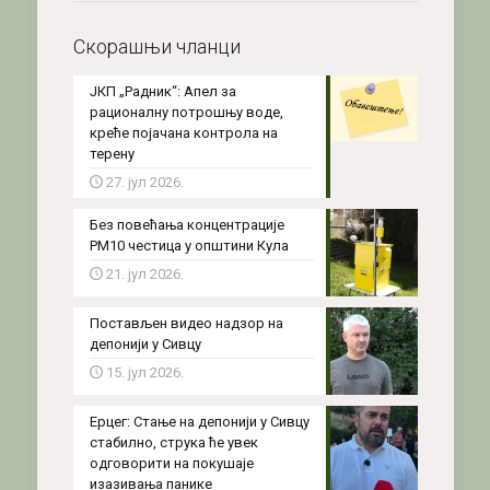
Скорашњи чланци
ЈКП „Радник“: Апел за
рационалну потрошњу воде,
креће појачана контрола на
терену
27. јул 2026.
Без повећања концентрације
PM10 честица у општини Кула
21. јул 2026.
Постављен видео надзор на
депонији у Сивцу
15. јул 2026.
Ерцег: Стање на депонији у Сивцу
стабилно, струка ће увек
одговорити на покушаје
изазивања панике