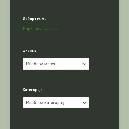
Избор писма
Ћирилица
|
Latinica
Архива
Архива
Категорије
Категорије