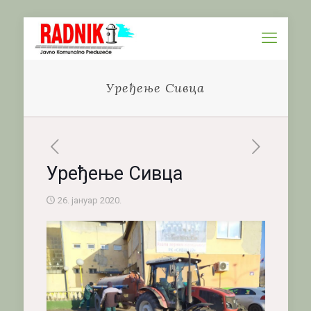
Уређење Сивца
Уређење Сивца
26. јануар 2020.