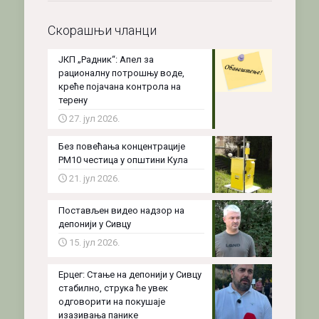
Скорашњи чланци
ЈКП „Радник“: Апел за
рационалну потрошњу воде,
креће појачана контрола на
терену
27. јул 2026.
Без повећања концентрације
PM10 честица у општини Кула
21. јул 2026.
Постављен видео надзор на
депонији у Сивцу
15. јул 2026.
Ерцег: Стање на депонији у Сивцу
стабилно, струка ће увек
одговорити на покушаје
изазивања панике