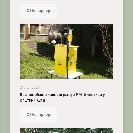
Опширније
21. јул 2026.
Без повећања концентрације PM10 честица у
општини Кула
Опширније