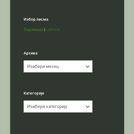
Избор писма
Ћирилица
|
Latinica
Архива
Архива
Категорије
Категорије