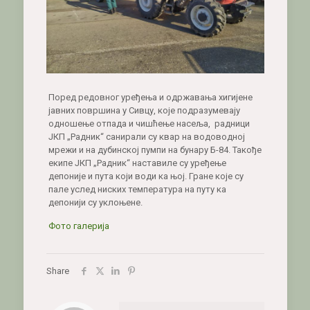
Поред редовног уређења и одржавања хигијене
јавних површина у Сивцу, које подразумевају
одношење отпада и чишћење насеља, радници
ЈКП „Радник“ санирали су квар на водоводној
мрежи и на дубинској пумпи на бунару Б-84. Такође
екипе ЈКП „Радник“ наставиле су уређење
депоније и пута који води ка њој. Гране које су
пале услед ниских температура на путу ка
депонији су уклоњене.
Фото галерија
Share