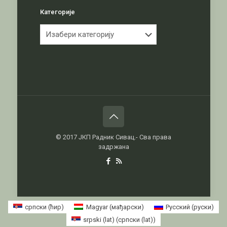
Категорије
Категорије
© 2017 ЈКП Радник Сивац.- Сва права
задржана
српски (ћир)
Magyar
(
мађарски
)
Русский
(
руски
)
srpski (lat)
(
српски (lat)
)