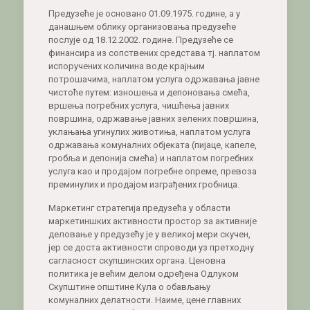
Предузеће је основано 01.09.1975. године, а у
данашњем облику организовања предузеће
послује од 18.12.2002. године. Предузеће се
финансира из сопствених средстава тј. наплатом
испоручених количина воде крајњим
потрошачима, наплатом услуга одржавања јавне
чистоће путем: изношења и депоновања смећа,
вршења погребних услуга, чишћења јавних
површина, одржавање јавних зелених површина,
уклањања угинулих животиња, наплатом услуга
одржавања комуналних објеката (пијаце, капеле,
гробља и депонија смећа) и наплатом погребних
услуга као и продајом погребне опреме, превоза
преминулих и продајом изграђених гробница.
Маркетинг стратегија предузећа у области
маркетиншких активности простор за активније
деловање у предузећу је у великој мери скучен,
јер се доста активности спроводи уз претходну
сагласност скупшинских органа. Ценовна
политика је већим делом одређена Одлуком
Скупштине општине Кула о обављању
комуналних делатности. Наиме, цене главних