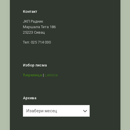
Контакт
ЈКП Радник
Маршала Тита 186
25223 Сивац
Тел: 025 714 030
Избор писма
Ћирилица
|
Latinica
Архива
Архива