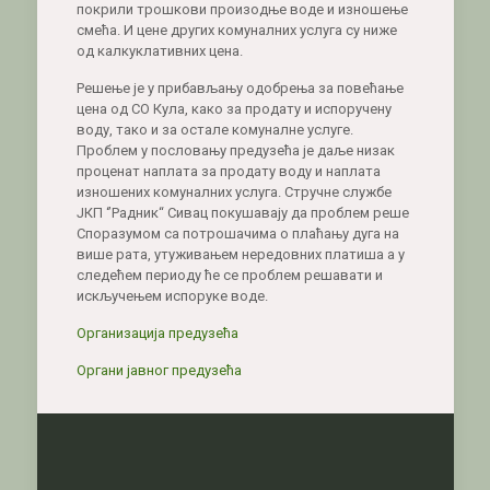
покрили трошкови произодње воде и изношење
смећа. И цене других комуналних услуга су ниже
од калкуклативних цена.
Решење је у прибављању одобрења за повећање
цена од СО Кула, како за продату и испоручену
воду, тако и за остале комуналне услуге.
Проблем у пословању предузећа је даље низак
проценат наплата за продату воду и наплата
изношених комуналних услуга. Стручне службе
ЈКП ‘’Радник“ Сивац покушавају да проблем реше
Споразумом са потрошачима о плаћању дуга на
више рата, утуживањем нередовних платиша а у
следећем периоду ће се проблем решавати и
искључењем испоруке воде.
Организација предузећа
Органи јавног предузећа