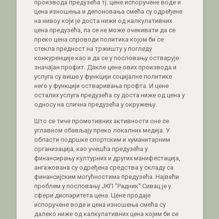
производа предузећа тј. цене испоручене воде и
цена изношења и депоновања смећа су одређене
на нивоу који је доста нижи од калкулативних
цена предузећа, па се не може очекивати да се
преко цена спроводи политика којом би се
стекла предност на тржишту у погледу
конкуренције као и да се у пословању остварује
значајан профит. Дакле цене ових производа и
услуга су више у функцији социјалне политике
него у функцији остваривања профта. И цене
осталих услуга предузећа су доста ниже од цена у
односу на слична предузећа у окружењу.
Што се тиче промотивних активности оне се
углавном обављају преко локалних медија. У
области подршке спортским и хуманитарним
организација, као учешћа предузећа у
финансирању културних и других манифестација,
ангажована су одређена средства у складу са
финансијским могућностима предузећа. Највећи
проблем у пословању ЈКП ‘’Радник“ Сивац је у
сфери диспаритета цена. Цене продаје
испоручене воде и цена изношења смећа су
далеко ниже од калкулативних цена којим би се