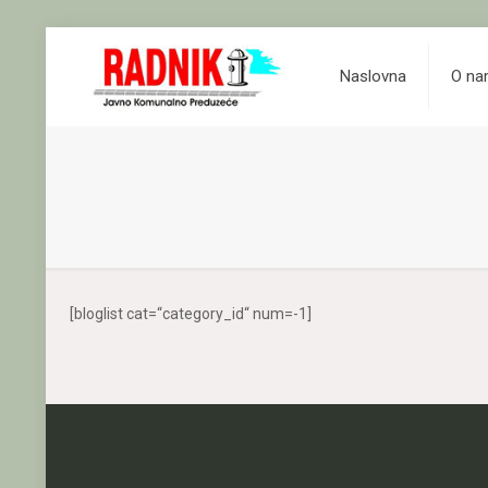
Naslovna
O n
[bloglist cat=“category_id“ num=-1]