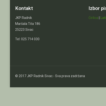
Kontakt
Izbor p
JKP Radnik
Ćirilica
|
Lat
Maršala Tita 186
25223 Sivac
Tel: 025 714 030
© 2017 JKP Radnik Sivac.- Sva prava zadržana