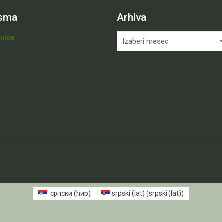
isma
Arhiva
Arhiva
inica
српски (ћир)
srpski (lat)
(
srpski (lat)
)