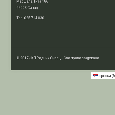
Маршала Тита 186
25223 Сивац
Тел: 025 714 030
© 2017 ЈКП Радник Сивац.- Сва права задржана
српски (