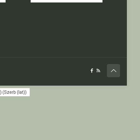
)
(
Szerb (lat)
)