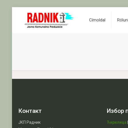
Címoldal
Rólun
Контакт
Избор 
ЈКП Радник
Ћирилица