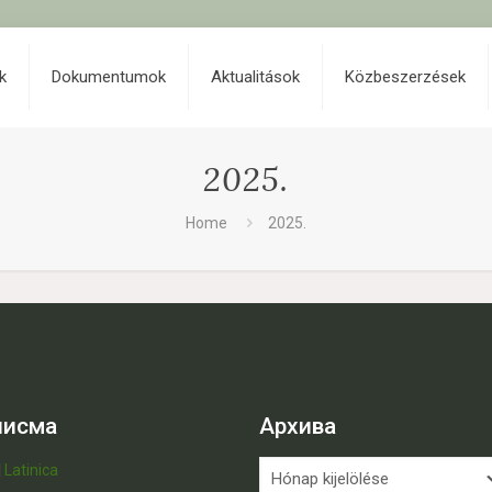
k
Dokumentumok
Aktualitások
Közbeszerzések
2025.
Home
2025.
писма
Архива
Архива
|
Latinica