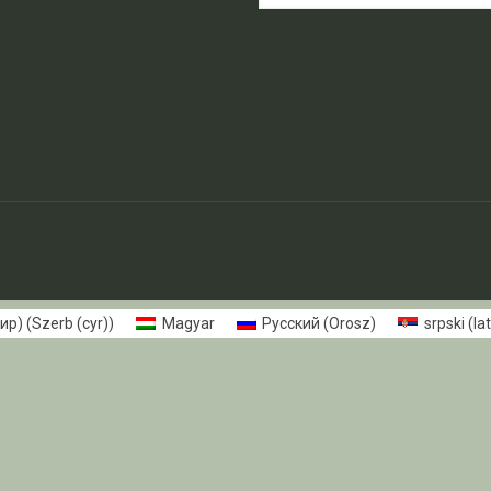
ћир)
(
Szerb (cyr)
)
Magyar
Русский
(
Orosz
)
srpski (lat