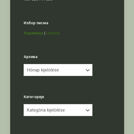
Избор писма
Ћирилица
|
Latinica
Архива
Архива
Категорије
Категорије