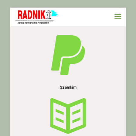
Számlám