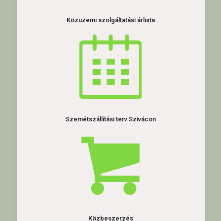
Közüzemi szolgáltatási árlista
Szemétszállítási terv Szivácon
Közbeszerzés