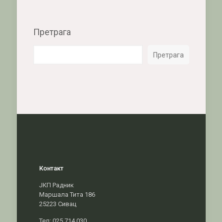
Претрага
Претрага
Контакт
ЈКП Радник
Маршала Тита 186
25223 Сивац
Тел: 025 714 030