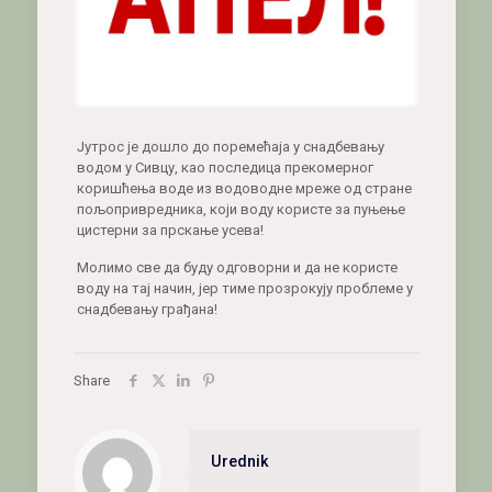
Јутрос је дошло до поремећаја у снадбевању
водом у Сивцу, као последица прекомерног
коришћења воде из водоводне мреже од стране
пољопривредника, који воду користе за пуњење
цистерни за прскање усева!
Молимо све да буду одговорни и да не користе
воду на тај начин, јер тиме прозрокују проблеме у
снадбевању грађана!
Share
Urednik