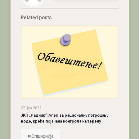
Related posts
27. јул 2026.
ЈКП „Радник“: Апел за рационалну потрошњу
воде, креће појачана контрола на терену
Опширније