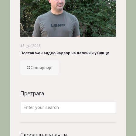
15. јул 2026.
Постављен видео надзор на депонији у Сивцу
Опширније
Претрага
Скорашњи чланци