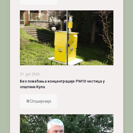
21. јул 2026.
Без повећања концентрације PM10 честица у
општини Кула
Опширније