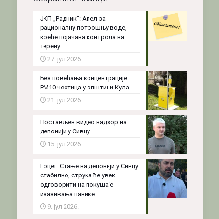
ЈКП „Радник“: Апел за
рационалну потрошњу воде,
креће појачана контрола на
терену
27. јул 2026.
Без повећања концентрације
PM10 честица у општини Кула
21. јул 2026.
Постављен видео надзор на
депонији у Сивцу
15. јул 2026.
Ерцег: Стање на депонији у Сивцу
стабилно, струка ће увек
одговорити на покушаје
изазивања панике
9. јул 2026.