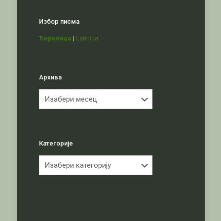
Избор писма
Ћирилица
|
Latinica
Архива
Архива
Категорије
Категорије