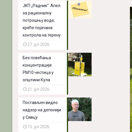
ЈКП „Радник“: Апел
за рационалну
потрошњу воде,
креће појачана
контрола на терену
27. јул 2026.
Без повећања
концентрације
PM10 честица у
општини Кула
21. јул 2026.
Постављен видео
надзор на депонији
у Сивцу
15. јул 2026.