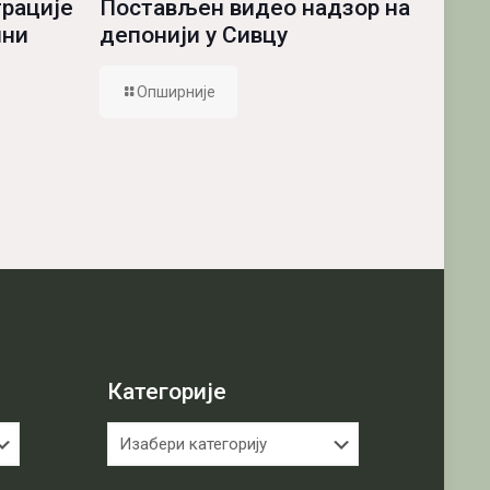
Постављен видео надзор на
рације
депонији у Сивцу
ини
Опширније
Категорије
Категорије