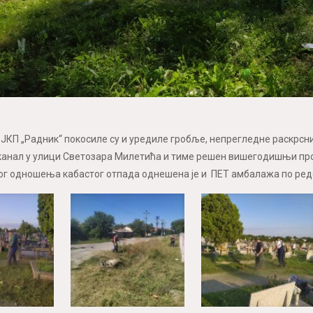
 ЈКП „Радник“ покосиле су и уредиле гробље, непрегледне раскрсни
канал у улици Светозара Милетића и тиме решен вишегодишњи про
ог одношења кабастог отпада однешена је и ПЕТ амбалажа по ред