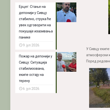
Ерцег: Стање на
депонији у Сивцу
стабилно, струка ће
увек одговорити на
покушаје изазивања
панике
9. јул 2026.
У Сивцу екипе
атмосферски 
Пожар на депонији у
Поред редовн
Сивцу: Ситуација
стабилизована,
екипе остају на
терену
6. јул 2026.