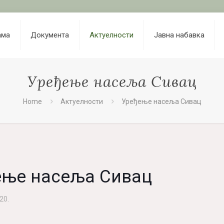
ама
Документа
Актуелности
Јавна набавка
Уређење насеља Сивац
Home
Актуелности
Уређење насеља Сивац
ење насеља Сивац
20.