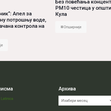
Без повећања концент
PM10 честица у општ
ник“: Апел за
Кула
ну потрошњу воде,
јачана контрола на
Опширније
је
писма
Архива
Архива
|
Latinica