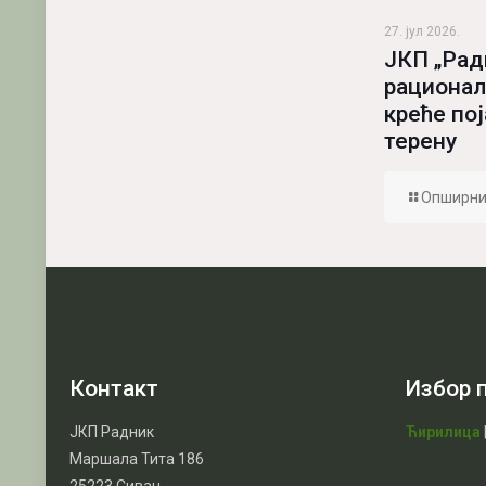
27. јул 2026.
ЈКП „Рад
рационал
креће по
терену
Опширни
Контакт
Избор 
ЈКП Радник
Ћирилица
Маршала Тита 186
25223 Сивац