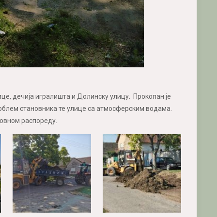
це, дечија игралишта и Долинску улицу. Прокопан је
блем становника те улице са атмосферским водама.
овном распореду.