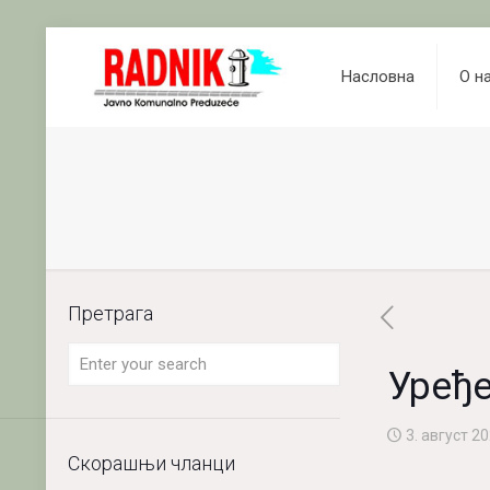
Насловна
О н
Претрага
Уређ
3. август 20
Скорашњи чланци