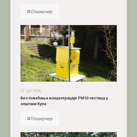
Опширније
21. јул 2026.
Без повећања концентрације PM10 честица у
општини Кула
Опширније