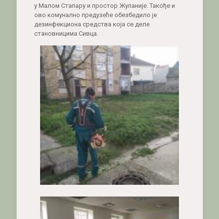
у Малом Стапару и простор Жупаније. Такође и
ово комунално предузеће обезбедило је
дезинфекциона средства која се деле
становницима Сивца.