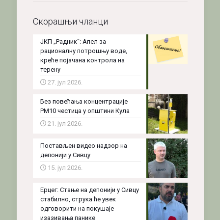
Скорашњи чланци
ЈКП „Радник“: Апел за
рационалну потрошњу воде,
креће појачана контрола на
терену
27. јул 2026.
Без повећања концентрације
PM10 честица у општини Кула
21. јул 2026.
Постављен видео надзор на
депонији у Сивцу
15. јул 2026.
Ерцег: Стање на депонији у Сивцу
стабилно, струка ће увек
одговорити на покушаје
изазивања панике