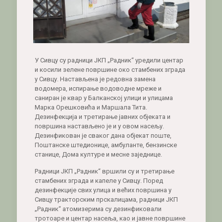
У Сивцу су радници ЈКП „Радник“ уредили центар
и косили зелене површине око стамбених зграда
у Сивцу. Настављена је редовна замена
водомера, испирање водоводне мреже и
саниран је квар у Балканској улици и улицама
Марка Орешковића и Маршала Тита.
Дезинфекција и третирање јавних објеката и
површина настављено је и у овом насељу.
Дезинфикован је сваког дана објекат поште,
Поштанске штедионице, амбуланте, бензинске
станице, Дома културе и месне заједнице.
Радници ЈКП „Радник“ вршили су и третирање
стамбених зграда и капеле у Сивцу. Поред
дезинфекције свих улица и већих површина у
Сивцу тракторским прскалицама, радници ЈКП
„Радник“ атомизерима су дезинфиковали
тротоаре и центар насеља, као и јавне површине