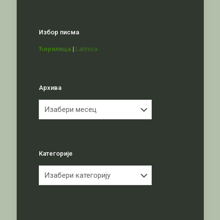
Избор писма
Ћирилица
|
Latinica
Архива
Архива
Категорије
Категорије